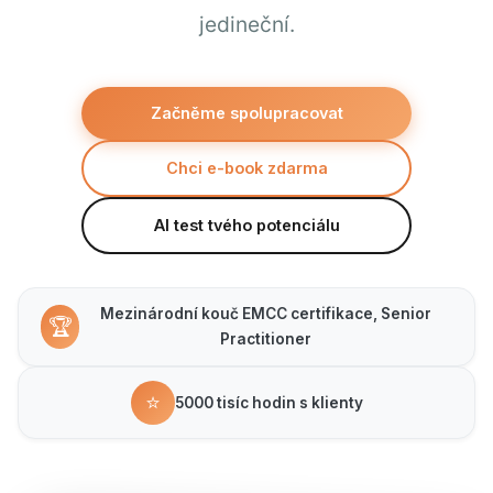
jedineční.
Začněme spolupracovat
Chci e-book zdarma
AI test tvého potenciálu
Mezinárodní kouč EMCC certifikace, Senior
🏆
Practitioner
⭐
5000 tisíc hodin s klienty