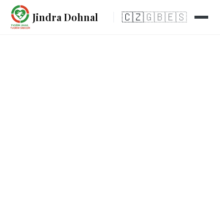
Jindra Dohnal
🇨🇿
🇬🇧
🇪🇸