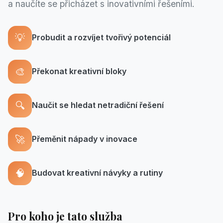
a naučíte se přicházet s inovativními řešeními.
💡
Probudit a rozvíjet tvořivý potenciál
🎨
Překonat kreativní bloky
🔍
Naučit se hledat netradiční řešení
🚀
Přeměnit nápady v inovace
🧠
Budovat kreativní návyky a rutiny
Pro koho je tato služba