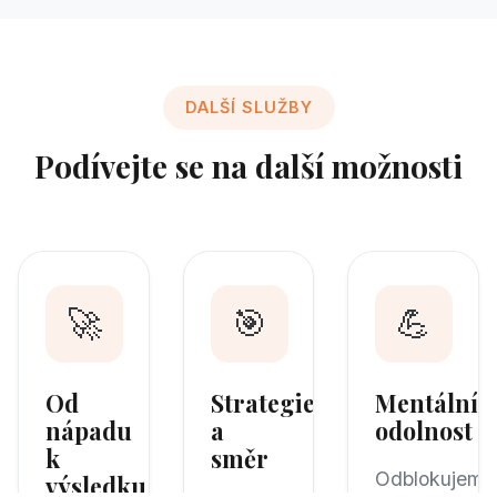
DALŠÍ SLUŽBY
Podívejte se na další možnosti
🚀
🎯
💪
Od
Strategie
Mentální
nápadu
a
odolnost
k
směr
Odblokujeme
výsledku