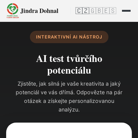
Jindra Dohnal
🇨🇿
🇬🇧
🇪🇸
INTERAKTIVNÍ AI NÁSTROJ
AI test tvůrčího
potenciálu
Zjistěte, jak silná je vaše kreativita a jaký
potenciál ve vás dřímá. Odpovězte na pár
otázek a získejte personalizovanou
analýzu.