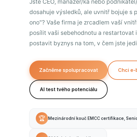
Jste CEO, manažer/ka nebo podnikatel/
dosahuje výsledků, ale uvnitř bojuje s 
ono"? Vaše firma je zrcadlem vaší vnit
posílit vaši sebehodnotu a restartovat i
postavit byznys na tom, v čem jste jedi
Začněme spolupracovat
Chci e
AI test tvého potenciálu
🏆
Mezinárodní kouč EMCC certifikace, Senio