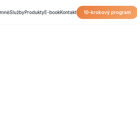
 mně
Služby
Produkty
E-book
Kontakt
10-krokový program