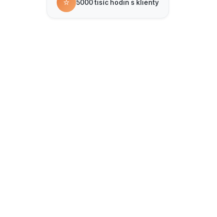
⭐
5000 tisíc hodin s klienty