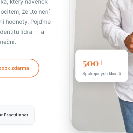
ka, který navenek
pocitem, že „to není
řní hodnoty. Pojďme
dentitu lídra — a
neční.
500+
-book zdarma
Spokojených klientů
r Practitioner