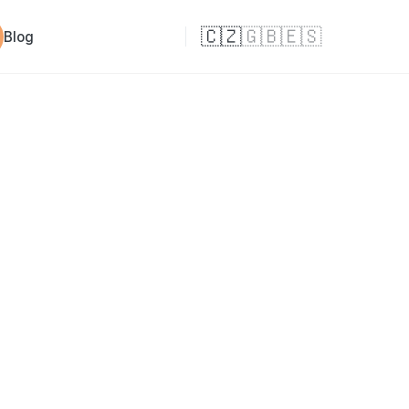
🇨🇿
🇬🇧
🇪🇸
Blog