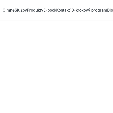
O mně
Služby
Produkty
E-book
Kontakt
10-krokový program
Bl