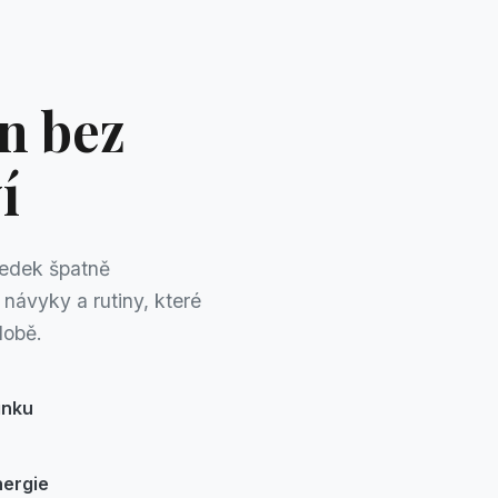
n bez
í
ledek špatně
návyky a rutiny, které
době.
inku
nergie