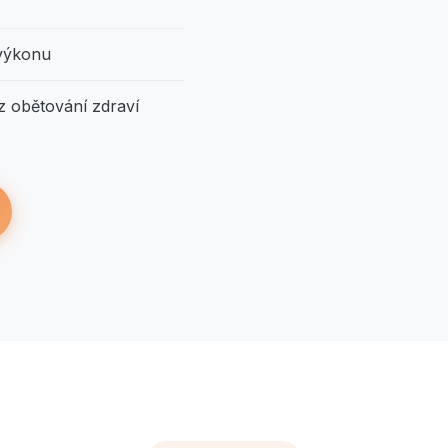
 výkonu
ez obětování zdraví