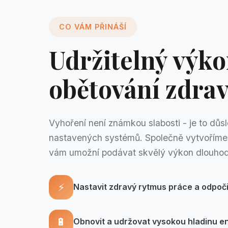
CO VÁM PŘINÁŠÍ
Udržitelný výko
obětování zdrav
Vyhoření není známkou slabosti - je to důs
nastavených systémů. Společně vytvoříme 
vám umožní podávat skvělý výkon dlouho
⚡
Nastavit zdravý rytmus práce a odpoč
🔋
Obnovit a udržovat vysokou hladinu e