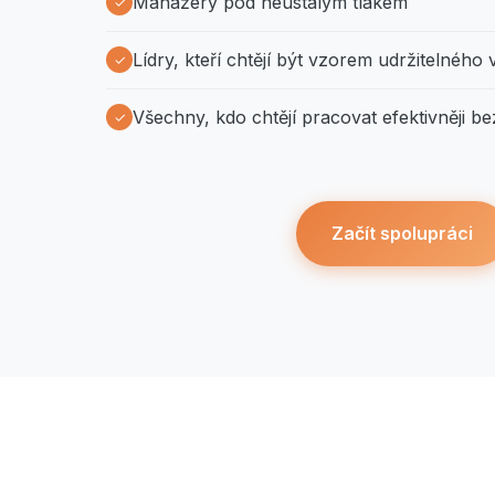
Manažery pod neustálým tlakem
Lídry, kteří chtějí být vzorem udržitelného
Všechny, kdo chtějí pracovat efektivněji b
Začít spolupráci