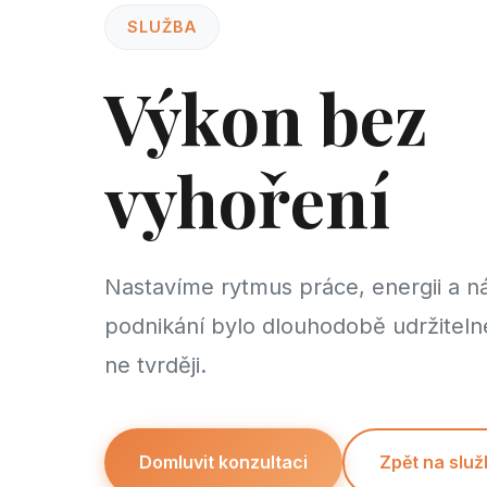
SLUŽBA
Výkon bez
vyhoření
Nastavíme rytmus práce, energii a n
podnikání bylo dlouhodobě udržitelné.
ne tvrději.
Domluvit konzultaci
Zpět na služ