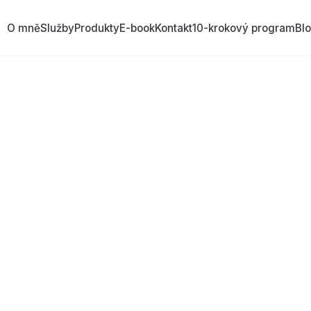
O mně
Služby
Produkty
E-book
Kontakt
10-krokový program
Bl