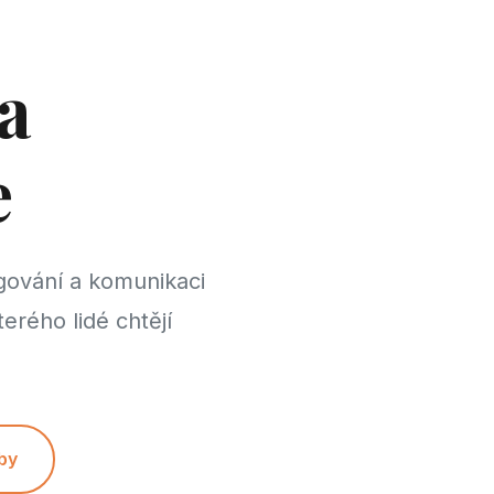
a
e
gování a komunikaci
terého lidé chtějí
by