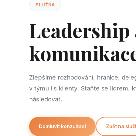
SLUŽBA
Leadership 
komunikac
Zlepšíme rozhodování, hranice, dele
v týmu i s klienty. Staňte se lídrem, k
následovat.
Domluvit konzultaci
Zpět na služ