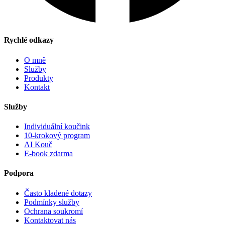
Rychlé odkazy
O mně
Služby
Produkty
Kontakt
Služby
Individuální koučink
10-krokový program
AI Kouč
E-book zdarma
Podpora
Často kladené dotazy
Podmínky služby
Ochrana soukromí
Kontaktovat nás