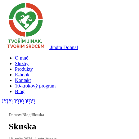
Jindra Dohnal
O mně
Služby
Produkty
E-book
Kontakt
10-krokový program
Blog
🇨🇿
🇬🇧
🇪🇸
Domov
/
Blog
/
Skuska
Skuska
18. mája 2026
· 1 min čítania