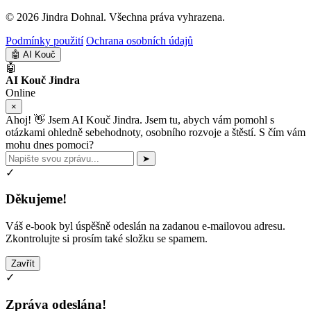
© 2026 Jindra Dohnal. Všechna práva vyhrazena.
Podmínky použití
Ochrana osobních údajů
🤖
AI Kouč
🤖
AI Kouč Jindra
Online
×
Ahoj! 👋 Jsem AI Kouč Jindra. Jsem tu, abych vám pomohl s
otázkami ohledně sebehodnoty, osobního rozvoje a štěstí. S čím vám
mohu dnes pomoci?
➤
✓
Děkujeme!
Váš e-book byl úspěšně odeslán na zadanou e-mailovou adresu.
Zkontrolujte si prosím také složku se spamem.
Zavřít
✓
Zpráva odeslána!