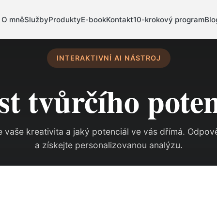
O mně
Služby
Produkty
E-book
Kontakt
10-krokový program
Blo
INTERAKTIVNÍ AI NÁSTROJ
st tvůrčího pote
á je vaše kreativita a jaký potenciál ve vás dřímá. Odpo
a získejte personalizovanou analýzu.