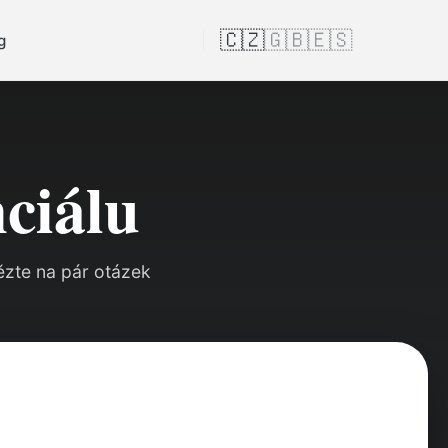
🇨🇿
🇬🇧
🇪🇸
g
nciálu
vězte na pár otázek